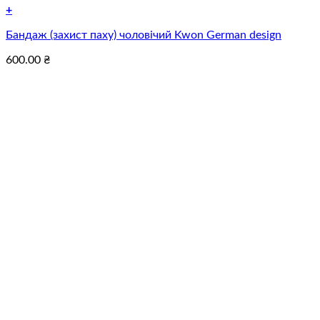
+
Цей
Бандаж (захист паху) чоловічий Kwon German design
товар
має
600.00
₴
кілька
варіантів.
Параметри
можна
вибрати
на
сторінці
товару