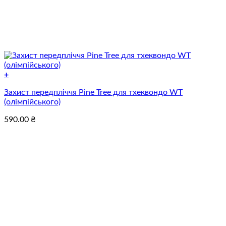
+
Цей
Захист передпліччя Pine Tree для тхеквондо WT
товар
(олімпійського)
має
кілька
590.00
₴
варіантів.
Параметри
можна
вибрати
на
сторінці
товару