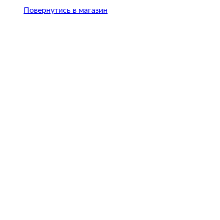
Clubline
Повернутись в магазин
/
для
тхеквондо
WT
(олімпійського)
кількість