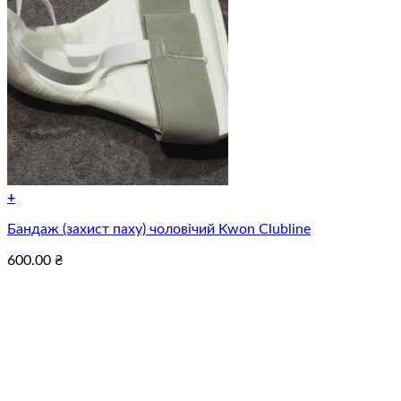
+
Цей
Бандаж (захист паху) чоловічий Kwon Clubline
товар
має
600.00
₴
кілька
варіантів.
Параметри
можна
вибрати
на
сторінці
товару