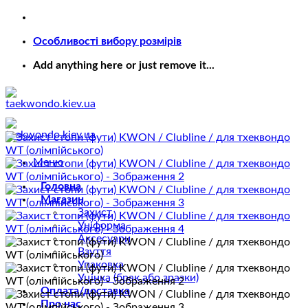
Пропустити
Особливості вибору розмірів
Add anything here or just remove it...
Меню
Головна
Магазин
Захист
Уніформа
Аксесуари
Взуття
Упаковка
Уцінка (брак або зразки)
Оплата/доставка
Про нас