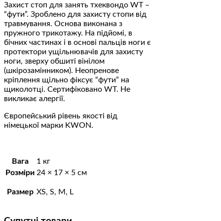
Захист стоп для занять тхеквондо WT –
“фути”. Зроблено для захисту стопи від
травмування. Основа виконана з
пружного трикотажу. На підйомі, в
бічних частинах і в основі пальців ноги є
протектори ущільнювачів для захисту
ноги, зверху обшиті вінілом
(шкірозамінником). Неопренове
кріплення щільно фіксує “фути” на
щиколотці. Сертифіковано WT. Не
викликає алергії.
Європейський рівень якості від
німецької марки KWON.
Вага
1 кг
Розміри
24 × 17 × 5 см
Размер
XS, S, M, L