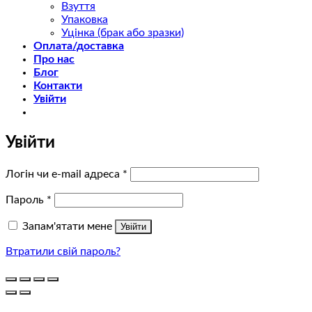
Взуття
Упаковка
Уцінка (брак або зразки)
Оплата/доставка
Про нас
Блог
Контакти
Увійти
Увійти
Обов’язкове
Логін чи e-mail адреса
*
Обов’язкове
Пароль
*
Запам'ятати мене
Увійти
Втратили свій пароль?