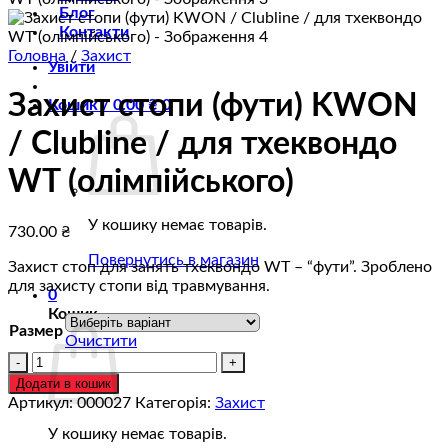
Блог
Контакти
Головна
/
Захист
Увійти
Захист стопи (фути) KWON
Кошик /
0.00
₴
0
/ Clubline / для тхеквондо
WT (олімпійського)
У кошику немає товарів.
730.00
₴
Повернутись в магазин
Захист стоп для занять тхеквондо WT – “фути”. Зроблено
для захисту стопи від травмування.
0
Кошик
Размер
Очистити
Захист
стопи
Додати в кошик
(фути)
Артикул:
000027
Категорія:
Захист
KWON
У кошику немає товарів.
/