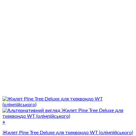
+
Цей
Жилет Pine Tree Deluxe для тхеквондо WT (олімпійського)
товар