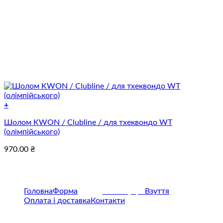
+
Цей
Шолом KWON / Clubline / для тхеквондо WT
товар
(олімпійського)
має
кілька
970.00
₴
варіантів.
Параметри
можна
вибрати
на
Головна
Форма
Захист
Аксессуари
Взуття
сторінці
Оплата і доставка
Контакти
товару