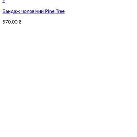
+
Цей
Бандаж чоловічий Pine Tree
товар
має
570.00
₴
кілька
варіантів.
Параметри
можна
вибрати
на
сторінці
товару