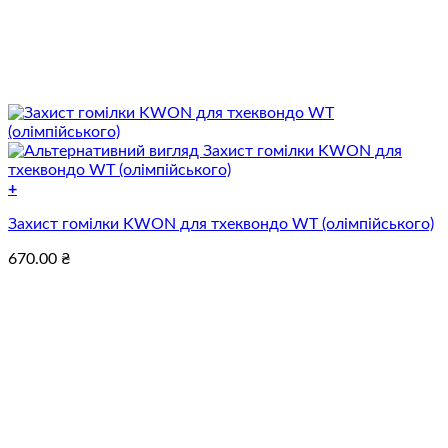
+
Цей
Захист гомілки KWON для тхеквондо WT (олімпійського)
товар
має
670.00
₴
кілька
варіантів.
Параметри
можна
вибрати
на
сторінці
товару