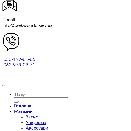
E-mail
info@taekwondo.kiev.ua
050-199-61-66
063-978-09-71
Шукати:
Головна
Магазин
Захист
Уніформа
Аксесуари