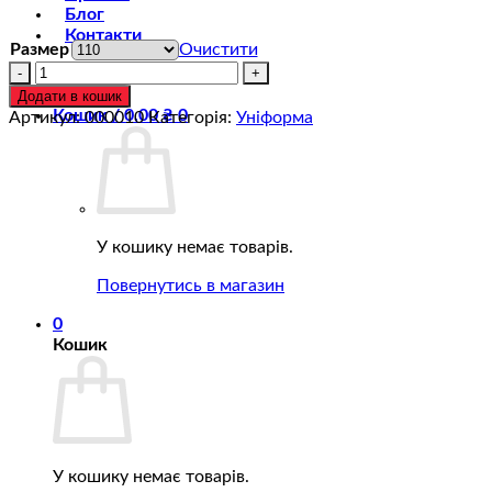
Блог
Контакти
Размер
Очистити
Добок
Увійти
(форма)
Додати в кошик
KWON
Кошик /
0.00
₴
0
Артикул:
000010
Категорія:
Уніформа
Victory
Uniform
Poom
для
тхеквондо
WT
У кошику немає товарів.
(олімпійського)
кількість
Повернутись в магазин
0
Кошик
У кошику немає товарів.