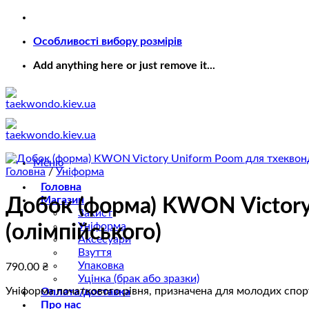
Пропустити
Особливості вибору розмірів
Add anything here or just remove it...
Меню
Головна
/
Уніформа
Головна
Магазин
Добок (форма) KWON Victory
Захист
Уніформа
(олімпійського)
Аксесуари
Взуття
Упаковка
790.00
₴
Уцінка (брак або зразки)
Уніформа початкового рівня, призначена для молодих спорт
Оплата/доставка
Про нас