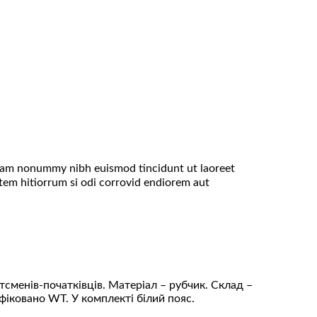
 diam nonummy nibh euismod tincidunt ut laoreet
tem hitiorrum si odi corrovid endiorem aut
сменів-початківців. Матеріал – рубчик. Склад –
іковано WT. У комплекті білий пояс.