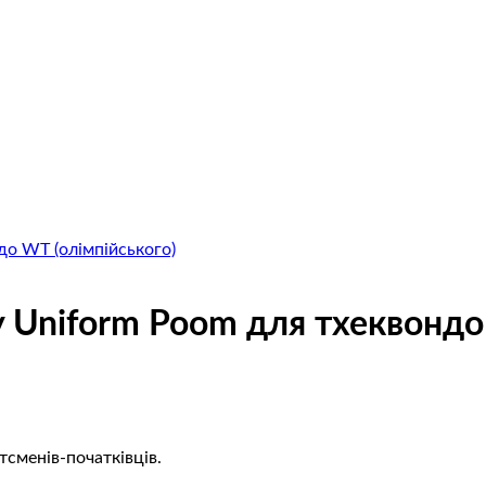
 Uniform Poom для тхеквонд
сменів-початківців.