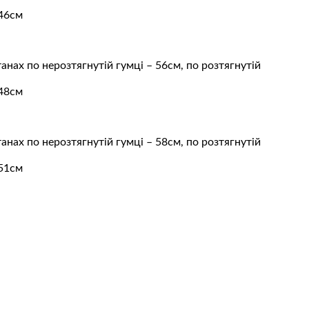
 46см
танах по нерозтягнутій гумці – 56см, по розтягнутій
 48см
танах по нерозтягнутій гумці – 58см, по розтягнутій
 51см